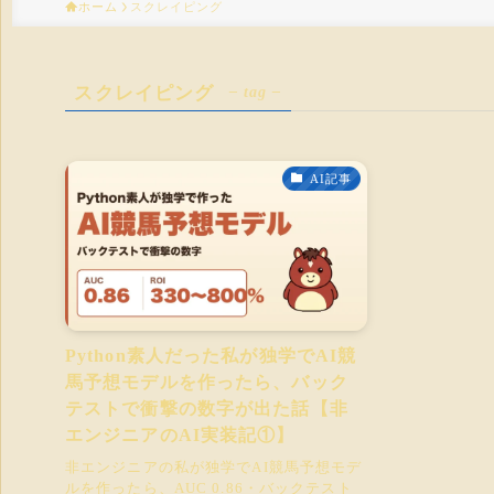
ホーム
スクレイピング
スクレイピング
– tag –
AI記事
Python素人だった私が独学でAI競
馬予想モデルを作ったら、バック
テストで衝撃の数字が出た話【非
エンジニアのAI実装記①】
非エンジニアの私が独学でAI競馬予想モデ
ルを作ったら、AUC 0.86・バックテスト