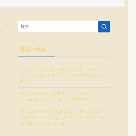
最近の投稿
【ネタバレあり】メルカリCM「テミリカ
ルメ」はコレ!!佐久間大介の検索の答えを
解説
iPhoneケース互換性チェック完全ガイド
【iPhone X〜17全モデル対応表】
初心者が”絶対に失敗しない”テント選び！
100モデルからあなたにオススメのテント
を診断する無料ツール