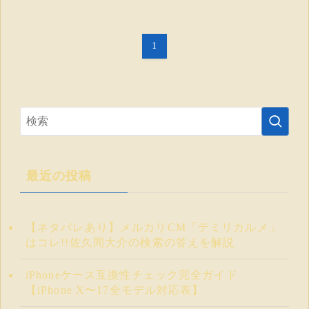
1
最近の投稿
【ネタバレあり】メルカリCM「テミリカルメ」
はコレ!!佐久間大介の検索の答えを解説
iPhoneケース互換性チェック完全ガイド
【iPhone X〜17全モデル対応表】