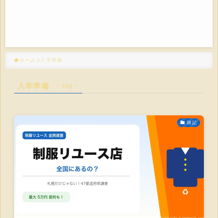
ホーム
入学準備
– tag –
入学準備
雑記