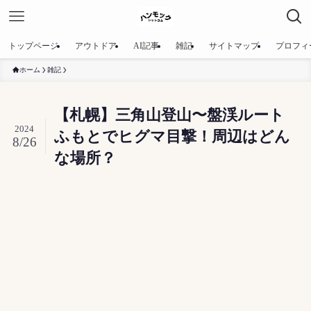
トップページ
アウトドア
AI記事
雑記
サイトマップ
プロフィ
ホーム
雑記
【札幌】三角山登山〜盤渓ルート
2024
ふもとでヒグマ目撃！周辺はどん
8/26
な場所？