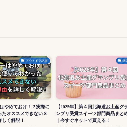
アウトドア記事
雑
ーはやめておけ！？実際に
【2025年】第４回北海道お土産グ
ったオススメできない３
ンプリ受賞スイーツ部門商品まと
詳しく解説！
｜今すぐネットで買える！