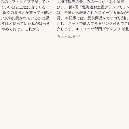
クスのソフトタイプで探してい
北海道観光の楽しみの一つが「お土産選
っていいほど上位に出てくる
び」。 第4回「北海道お土産グランプリ」
」 保冷力最強とか買って正解だ
は、全道から厳選されたスイーツ＆食品が
謳い文句に惹かれているかと思
賞。 本記事では、受賞商品をカテゴリ別に
２年ほど使っていた私がはっき
介し、ネットで購入できるリンク付きでご
やめておけ」 これから...
介します。 ■ スイーツ部門グランプリ 🥇北..
2025年7月3日