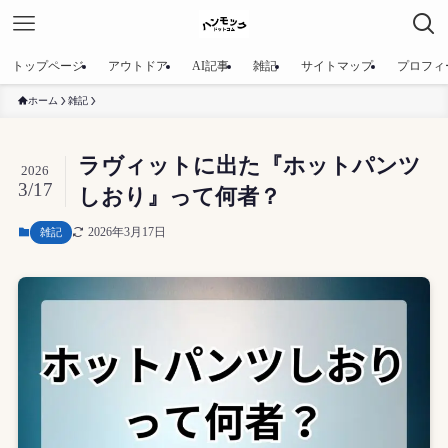
トップページ
アウトドア
AI記事
雑記
サイトマップ
プロフィ
ホーム
雑記
ラヴィットに出た『ホットパンツ
2026
3/17
しおり』って何者？
2026年3月17日
雑記