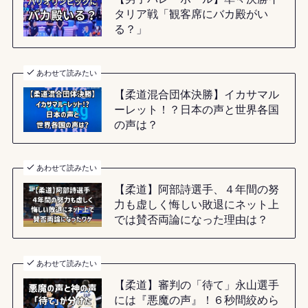
タリア戦「観客席にバカ殿がい
る？」
あわせて読みたい
【柔道混合団体決勝】イカサマル
ーレット！？日本の声と世界各国
の声は？
あわせて読みたい
【柔道】阿部詩選手、４年間の努
力も虚しく悔しい敗退にネット上
では賛否両論になった理由は？
あわせて読みたい
【柔道】審判の「待て」永山選手
には『悪魔の声』！６秒間絞めら