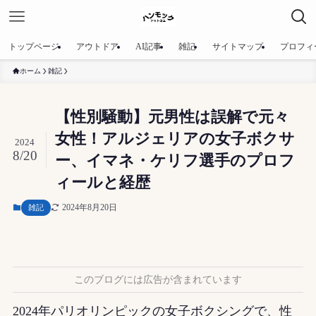
トップページ
アウトドア
AI記事
雑記
サイトマップ
プロフィ
ホーム
雑記
【性別騒動】元男性は誤解で元々
女性！アルジェリアの女子ボクサ
2024
8/20
ー、イマネ・ケリフ選手のプロフ
ィールと経歴
2024年8月20日
雑記
このブログには広告が含まれています
2024年パリオリンピックの女子ボクシングで、性