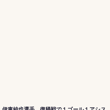
伊東純也選手、復帰戦で１ゴール１アシス