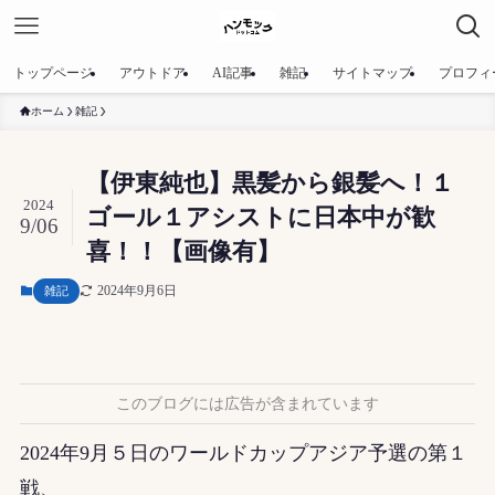
トップページ
アウトドア
AI記事
雑記
サイトマップ
プロフィ
ホーム
雑記
【伊東純也】黒髪から銀髪へ！１
2024
ゴール１アシストに日本中が歓
9/06
喜！！【画像有】
2024年9月6日
雑記
このブログには広告が含まれています
2024年9月５日のワールドカップアジア予選の第１
戦、