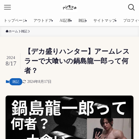
トップページ
アウトドア
AI記事
雑記
サイトマップ
プロフィ
ホーム
雑記
【デカ盛りハンター】アームレス
2024
ラーで大喰いの鍋島龍一郎って何
8/17
者？
2024年8月17日
雑記