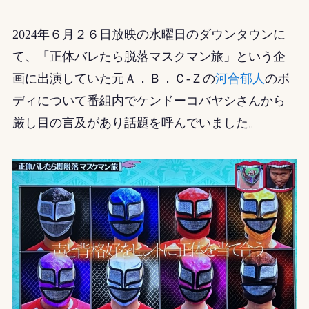
2024年６月２６日放映の水曜日のダウンタウンに
て、「正体バレたら脱落マスクマン旅」という企
画に出演していた元Ａ．Ｂ．Ｃ-Ｚの
河合郁人
のボ
ディについて番組内でケンドーコバヤシさんから
厳し目の言及があり話題を呼んでいました。